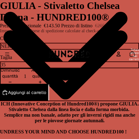
Apri
Apri
Apri
Apri
Apri
GIULIA - Stivaletto Chelsea
immagine
immagine
immagine
immagine
immagine
Donna - HUNDRED100®
a
a
a
a
a
schermo
schermo
schermo
schermo
schermo
Prezzo promozionale
€143.50
Prezzo di listino
€205.00
intero
intero
intero
intero
intero
Imposte incluse. Spese di spedizione calcolate al check-out.
Colore
Total
articol
nel
Taglia
carrell
0
Diminuisci
Aumenta
quantità
quantità
Aggiungi al carrello
ICH (Innovative Conception of Hundred100®) propone GIULIA.
Stivaletto Chelsea dalla linea liscia e dalla forma morbida.
Semplice ma non banale, adatto per gli inverni rigidi ma anche
per le piovose giornate autunnali.
UNDRESS YOUR MIND AND CHOOSE HUNDRED100 !