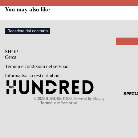
DERBIES
You may also like
OXFORD
MOCASS
Recedere dal contratto
STIV
ALE
SHOP
TI
Cerca
Informativa sui rimborsi
STIVALET
Termini e condizioni del servizio
Informativa sulla privacy
STIVALET
Termini e condizioni del servizio
Informativa su resi e rimborsi
Informativa sulle spedizioni
STIVALE
SC
Informativa legale
AR
SPECI
© 2026
HUNDRED100®
, Powered by Shopify
PE
Termini e informative
DERBIES
MOCASS
STIV